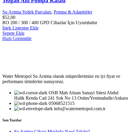
Tezgâh Altı Pompa Kafası
Su Arıtma Yedek Parçaları
,
Pompa & Adaptörler
$
52,00
RO 200 / 300 / 400 GPD Cihazlar İçin Uyumludur
İstek Listesine Ekle
Sepete Ekle
Hızlı Görüntüle
Water Metropol Su Arıtma olarak müşterilerimize en iyi fiyat ve
performans ürünlerini sunuyoruz.
OSB Mah Atisan Sanayi Sitesi Abdul
Halik Renda Cad 241 Sok No 13 Ostim/Yenimahalle/Ankara
05068521515
info@watermetropol.com.tr
Son Yazılar
Su Arıtma Cihazı Musluğa Nasıl Takılır?