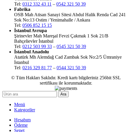
Tel:
0312 332 43 11
–
0542 321 50 39
Fabrika
OSB Mah Atisan Sanayi Sitesi Abdul Halik Renda Cad 241
Sok No:13 Ostim / Yenimahalle / Ankara
Tel:
0506 852 15 15
İstanbul Avrupa
Şirinevler Mah Mareşal Fevzi Çakmak 1 Sok 21/B
Bahçelievler İstanbul
Tel:
0212 503 99 33
–
0545 321 50 39
İstanbul Anadolu
Atatürk Mh Alemdağ Cad Zambak Sok No:2/5 Ümraniye
İstanbul
Tel:
0216 329 81 77
–
0544 321 50 39
© Tüm Hakları Saklıdır. Kredi kartı bilgileriniz 256bit SSL
sertifikası ile korunmaktadır.
Ara
Menü
Kategoriler
Hesabım
Ödeme
Sepet