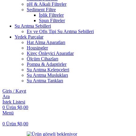
pH & Alkali Filtreler
Sediment Filtre
İplik Filtreler
Spun Filtreler
Su Arıtma Sebilleri
Ev ve Ofis Tipi Su Arıtma Sebilleri
Yedek Parçalar
Hat Alma Aparatları
Housingler
Kireç Önleyici Aparatlar
Ölçüm Cihazları
Pompa & Adaptörler
Su Arıtma Kelepçeleri
Su Arıtma Muslukları
Su Arıtma Tankları
Giriş / Kayıt
Ara
İstek Listesi
0
Ürün
$
0,00
Menü
0
Ürün
$
0,00