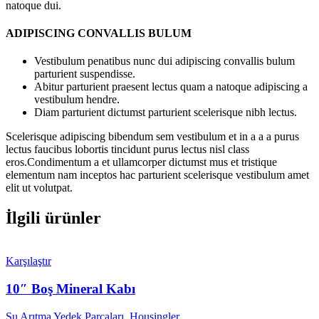
natoque dui.
ADIPISCING CONVALLIS BULUM
Vestibulum penatibus nunc dui adipiscing convallis bulum
parturient suspendisse.
Abitur parturient praesent lectus quam a natoque adipiscing a
vestibulum hendre.
Diam parturient dictumst parturient scelerisque nibh lectus.
Scelerisque adipiscing bibendum sem vestibulum et in a a a purus
lectus faucibus lobortis tincidunt purus lectus nisl class
eros.Condimentum a et ullamcorper dictumst mus et tristique
elementum nam inceptos hac parturient scelerisque vestibulum amet
elit ut volutpat.
İlgili ürünler
Karşılaştır
10″ Boş Mineral Kabı
Su Arıtma Yedek Parçaları
,
Housingler