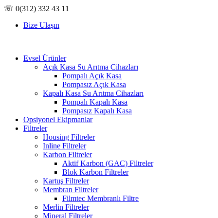
☏ 0(312) 332 43 11
Bize Ulaşın
Evsel Ürünler
Açık Kasa Su Arıtma Cihazları
Pompalı Açık Kasa
Pompasız Açık Kasa
Kapalı Kasa Su Arıtma Cihazları
Pompalı Kapalı Kasa
Pompasız Kapalı Kasa
Opsiyonel Ekipmanlar
Filtreler
Housing Filtreler
Inline Filtreler
Karbon Filtreler
Aktif Karbon (GAC) Filtreler
Blok Karbon Filtreler
Kartuş Filtreler
Membran Filtreler
Filmtec Membranlı Filtre
Merlin Filtreler
Mineral Filtreler