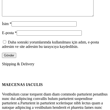
İsim
*
E-posta
*
Daha sonraki yorumlarımda kullanılması için adım, e-posta
adresim ve site adresim bu tarayıcıya kaydedilsin.
Shipping & Delivery
MAECENAS IACULIS
Vestibulum curae torquent diam diam commodo parturient penatibus
nunc dui adipiscing convallis bulum parturient suspendisse
parturient a.Parturient in parturient scelerisque nibh lectus quam a
natoque adipiscing a vestibulum hendrerit et pharetra fames nunc