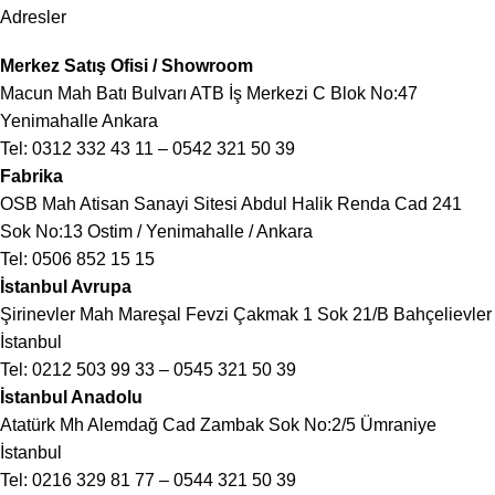
Adresler
Merkez Satış Ofisi / Showroom
Macun Mah Batı Bulvarı ATB İş Merkezi C Blok No:47
Yenimahalle Ankara
Tel:
0312 332 43 11
–
0542 321 50 39
Fabrika
OSB Mah Atisan Sanayi Sitesi Abdul Halik Renda Cad 241
Sok No:13 Ostim / Yenimahalle / Ankara
Tel:
0506 852 15 15
İstanbul Avrupa
Şirinevler Mah Mareşal Fevzi Çakmak 1 Sok 21/B Bahçelievler
İstanbul
Tel:
0212 503 99 33
–
0545 321 50 39
İstanbul Anadolu
Atatürk Mh Alemdağ Cad Zambak Sok No:2/5 Ümraniye
İstanbul
Tel:
0216 329 81 77
–
0544 321 50 39