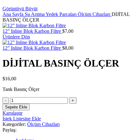
Görüntüyü Büyüt
Ana Sayfa
Su Arıtma Yedek Parçaları
Ölçüm Cihazları
DİJİTAL
BASINÇ ÖLÇER
12” Inline Blok Karbon Filtre
$
7,00
Ürünlere Dön
12” Inline Blok Karbon Filtre
$
8,00
DİJİTAL BASINÇ ÖLÇER
$
16,00
Tank Basınç Ölçer
DİJİTAL
BASINÇ
Sepete Ekle
ÖLÇER
Karşılaştır
adet
İstek Listesine Ekle
Kategoriler:
Ölçüm Cihazları
Paylaş: