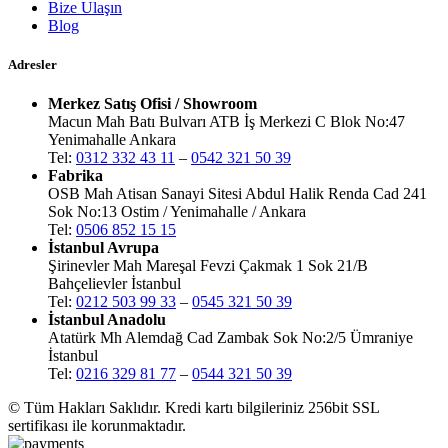
Bize Ulaşın
Blog
Adresler
Merkez Satış Ofisi / Showroom
Macun Mah Batı Bulvarı ATB İş Merkezi C Blok No:47
Yenimahalle Ankara
Tel:
0312 332 43 11
–
0542 321 50 39
Fabrika
OSB Mah Atisan Sanayi Sitesi Abdul Halik Renda Cad 241
Sok No:13 Ostim / Yenimahalle / Ankara
Tel:
0506 852 15 15
İstanbul Avrupa
Şirinevler Mah Mareşal Fevzi Çakmak 1 Sok 21/B
Bahçelievler İstanbul
Tel:
0212 503 99 33
–
0545 321 50 39
İstanbul Anadolu
Atatürk Mh Alemdağ Cad Zambak Sok No:2/5 Ümraniye
İstanbul
Tel:
0216 329 81 77
–
0544 321 50 39
© Tüm Hakları Saklıdır. Kredi kartı bilgileriniz 256bit SSL
sertifikası ile korunmaktadır.