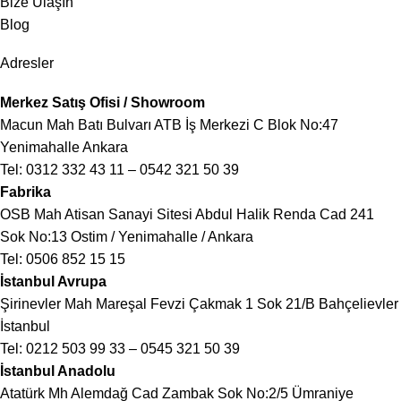
Bize Ulaşın
Blog
Adresler
Merkez Satış Ofisi / Showroom
Macun Mah Batı Bulvarı ATB İş Merkezi C Blok No:47
Yenimahalle Ankara
Tel:
0312 332 43 11
–
0542 321 50 39
Fabrika
OSB Mah Atisan Sanayi Sitesi Abdul Halik Renda Cad 241
Sok No:13 Ostim / Yenimahalle / Ankara
Tel:
0506 852 15 15
İstanbul Avrupa
Şirinevler Mah Mareşal Fevzi Çakmak 1 Sok 21/B Bahçelievler
İstanbul
Tel:
0212 503 99 33
–
0545 321 50 39
İstanbul Anadolu
Atatürk Mh Alemdağ Cad Zambak Sok No:2/5 Ümraniye