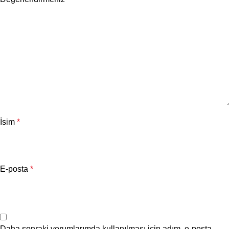
İsim
*
E-posta
*
Daha sonraki yorumlarımda kullanılması için adım, e-posta