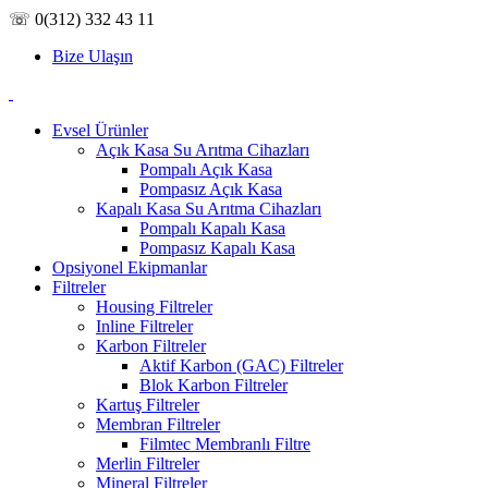
☏ 0(312) 332 43 11
Bize Ulaşın
Evsel Ürünler
Açık Kasa Su Arıtma Cihazları
Pompalı Açık Kasa
Pompasız Açık Kasa
Kapalı Kasa Su Arıtma Cihazları
Pompalı Kapalı Kasa
Pompasız Kapalı Kasa
Opsiyonel Ekipmanlar
Filtreler
Housing Filtreler
Inline Filtreler
Karbon Filtreler
Aktif Karbon (GAC) Filtreler
Blok Karbon Filtreler
Kartuş Filtreler
Membran Filtreler
Filmtec Membranlı Filtre
Merlin Filtreler
Mineral Filtreler