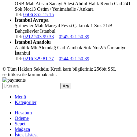
OSB Mah Atisan Sanayi Sitesi Abdul Halik Renda Cad 241
Sok No:13 Ostim / Yenimahalle / Ankara
Tel:
0506 852 15 15
İstanbul Avrupa
Şirinevler Mah Mareşal Fevzi Çakmak 1 Sok 21/B
Bahçelievler İstanbul
Tel:
0212 503 99 33
–
0545 321 50 39
İstanbul Anadolu
Atatürk Mh Alemdağ Cad Zambak Sok No:2/5 Ümraniye
İstanbul
Tel:
0216 329 81 77
–
0544 321 50 39
© Tüm Hakları Saklıdır. Kredi kartı bilgileriniz 256bit SSL
sertifikası ile korunmaktadır.
Ara
Menü
Kategoriler
Hesabım
Ödeme
Sepet
Mağaza
İstek Listesi