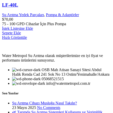
LF-40L
Su Arıtma Yedek Parçaları
,
Pompa & Adaptörler
$
70,00
75 - 100 GPD Cihazlar İçin Plus Pompa
İstek Listesine Ekle
Sepete Ekle
Hızlı Görüntüle
Water Metropol Su Arıtma olarak müşterilerimize en iyi fiyat ve
performans ürünlerini sunuyoruz.
OSB Mah Atisan Sanayi Sitesi Abdul
Halik Renda Cad 241 Sok No 13 Ostim/Yenimahalle/Ankara
05068521515
info@watermetropol.com.tr
Son Yazılar
Su Arıtma Cihazı Musluğa Nasıl Takılır?
23 Mayıs 2025
No Comments
🌿 Tarımda Su Arıtma Sistemleri Kullanımı ve Verimlilik