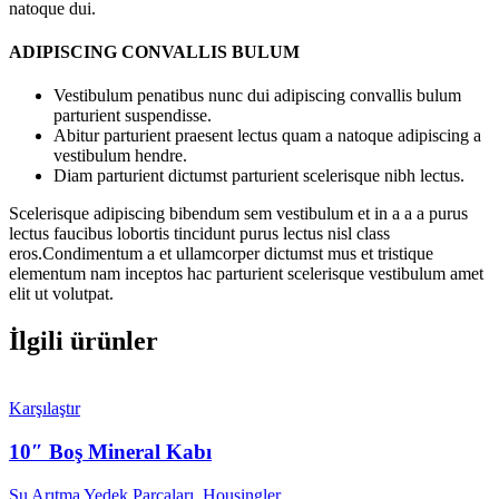
natoque dui.
ADIPISCING CONVALLIS BULUM
Vestibulum penatibus nunc dui adipiscing convallis bulum
parturient suspendisse.
Abitur parturient praesent lectus quam a natoque adipiscing a
vestibulum hendre.
Diam parturient dictumst parturient scelerisque nibh lectus.
Scelerisque adipiscing bibendum sem vestibulum et in a a a purus
lectus faucibus lobortis tincidunt purus lectus nisl class
eros.Condimentum a et ullamcorper dictumst mus et tristique
elementum nam inceptos hac parturient scelerisque vestibulum amet
elit ut volutpat.
İlgili ürünler
Karşılaştır
10″ Boş Mineral Kabı
Su Arıtma Yedek Parçaları
,
Housingler