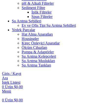
pH & Alkali Filtreler
Sediment Filtre
İplik Filtreler
Spun Filtreler
Su Arıtma Sebilleri
Ev ve Ofis Tipi Su Arıtma Sebilleri
Yedek Parçalar
Hat Alma Aparatları
Housingler
Kireç Önleyici Aparatlar
Ölçüm Cihazları
Pompa & Adaptörler
Su Arıtma Kelepçeleri
Su Arıtma Muslukları
Su Arıtma Tankları
Giriş / Kayıt
Ara
İstek Listesi
0
Ürün
$
0,00
Menü
0
Ürün
$
0,00