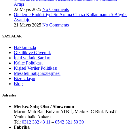
Artışı
22 Mayıs 2025
No Comments
Otellerde Endüstriyel Su Arıtma Cihazı Kullanmanın 5 Büyük
Avantajı
21 Mayıs 2025
No Comments
SAYFALAR
Hakkımızda
Gizlilik ve Güvenlik
İptal ve İade Şartları
Kalite Politikası
Kişisel Veriler Politikası
Mesafeli Satış Sözleşmesi
Bize Ulaşın
Blog
Adresler
Merkez Satış Ofisi / Showroom
Macun Mah Batı Bulvarı ATB İş Merkezi C Blok No:47
Yenimahalle Ankara
Tel:
0312 332 43 11
–
0542 321 50 39
Fabrika