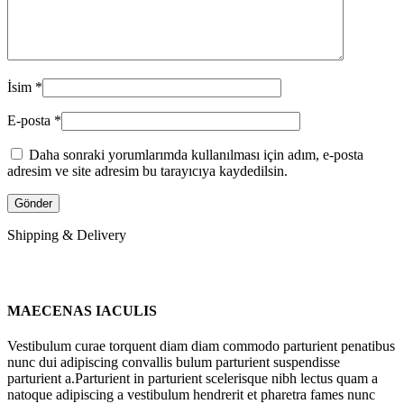
İsim
*
E-posta
*
Daha sonraki yorumlarımda kullanılması için adım, e-posta
adresim ve site adresim bu tarayıcıya kaydedilsin.
Shipping & Delivery
MAECENAS IACULIS
Vestibulum curae torquent diam diam commodo parturient penatibus
nunc dui adipiscing convallis bulum parturient suspendisse
parturient a.Parturient in parturient scelerisque nibh lectus quam a
natoque adipiscing a vestibulum hendrerit et pharetra fames nunc