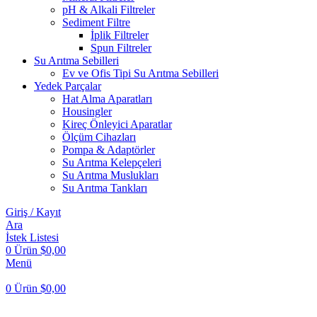
pH & Alkali Filtreler
Sediment Filtre
İplik Filtreler
Spun Filtreler
Su Arıtma Sebilleri
Ev ve Ofis Tipi Su Arıtma Sebilleri
Yedek Parçalar
Hat Alma Aparatları
Housingler
Kireç Önleyici Aparatlar
Ölçüm Cihazları
Pompa & Adaptörler
Su Arıtma Kelepçeleri
Su Arıtma Muslukları
Su Arıtma Tankları
Giriş / Kayıt
Ara
İstek Listesi
0
Ürün
$
0,00
Menü
0
Ürün
$
0,00