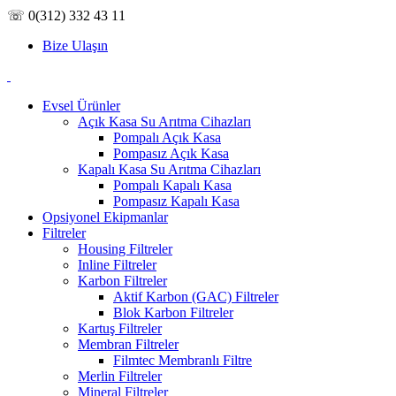
☏ 0(312) 332 43 11
Bize Ulaşın
Evsel Ürünler
Açık Kasa Su Arıtma Cihazları
Pompalı Açık Kasa
Pompasız Açık Kasa
Kapalı Kasa Su Arıtma Cihazları
Pompalı Kapalı Kasa
Pompasız Kapalı Kasa
Opsiyonel Ekipmanlar
Filtreler
Housing Filtreler
Inline Filtreler
Karbon Filtreler
Aktif Karbon (GAC) Filtreler
Blok Karbon Filtreler
Kartuş Filtreler
Membran Filtreler
Filmtec Membranlı Filtre
Merlin Filtreler
Mineral Filtreler