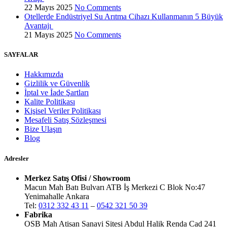
22 Mayıs 2025
No Comments
Otellerde Endüstriyel Su Arıtma Cihazı Kullanmanın 5 Büyük
Avantajı
21 Mayıs 2025
No Comments
SAYFALAR
Hakkımızda
Gizlilik ve Güvenlik
İptal ve İade Şartları
Kalite Politikası
Kişisel Veriler Politikası
Mesafeli Satış Sözleşmesi
Bize Ulaşın
Blog
Adresler
Merkez Satış Ofisi / Showroom
Macun Mah Batı Bulvarı ATB İş Merkezi C Blok No:47
Yenimahalle Ankara
Tel:
0312 332 43 11
–
0542 321 50 39
Fabrika
OSB Mah Atisan Sanayi Sitesi Abdul Halik Renda Cad 241