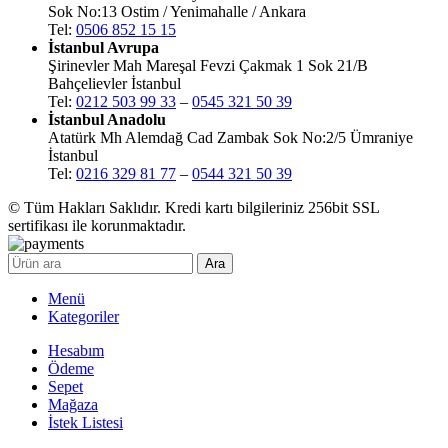
Sok No:13 Ostim / Yenimahalle / Ankara
Tel:
0506 852 15 15
İstanbul Avrupa
Şirinevler Mah Mareşal Fevzi Çakmak 1 Sok 21/B
Bahçelievler İstanbul
Tel:
0212 503 99 33
–
0545 321 50 39
İstanbul Anadolu
Atatürk Mh Alemdağ Cad Zambak Sok No:2/5 Ümraniye
İstanbul
Tel:
0216 329 81 77
–
0544 321 50 39
© Tüm Hakları Saklıdır. Kredi kartı bilgileriniz 256bit SSL
sertifikası ile korunmaktadır.
Ara
Menü
Kategoriler
Hesabım
Ödeme
Sepet
Mağaza
İstek Listesi