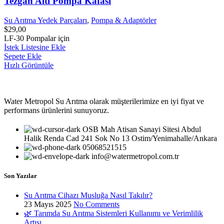
Tezgâh Altı Pompa Kafası
Su Arıtma Yedek Parçaları
,
Pompa & Adaptörler
$
29,00
LF-30 Pompalar için
İstek Listesine Ekle
Sepete Ekle
Hızlı Görüntüle
Water Metropol Su Arıtma olarak müşterilerimize en iyi fiyat ve
performans ürünlerini sunuyoruz.
OSB Mah Atisan Sanayi Sitesi Abdul
Halik Renda Cad 241 Sok No 13 Ostim/Yenimahalle/Ankara
05068521515
info@watermetropol.com.tr
Son Yazılar
Su Arıtma Cihazı Musluğa Nasıl Takılır?
23 Mayıs 2025
No Comments
🌿 Tarımda Su Arıtma Sistemleri Kullanımı ve Verimlilik
Artışı