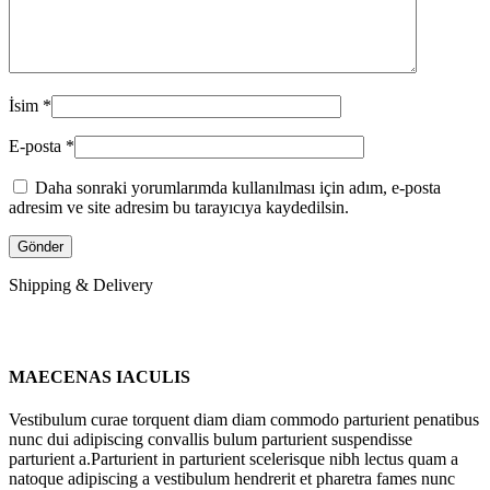
İsim
*
E-posta
*
Daha sonraki yorumlarımda kullanılması için adım, e-posta
adresim ve site adresim bu tarayıcıya kaydedilsin.
Shipping & Delivery
MAECENAS IACULIS
Vestibulum curae torquent diam diam commodo parturient penatibus
nunc dui adipiscing convallis bulum parturient suspendisse
parturient a.Parturient in parturient scelerisque nibh lectus quam a
natoque adipiscing a vestibulum hendrerit et pharetra fames nunc