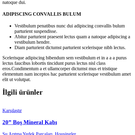
natoque dui.
ADIPISCING CONVALLIS BULUM
Vestibulum penatibus nunc dui adipiscing convallis bulum
parturient suspendisse.
Abitur parturient praesent lectus quam a natoque adipiscing a
vestibulum hendre.
Diam parturient dictumst parturient scelerisque nibh lectus.
Scelerisque adipiscing bibendum sem vestibulum et in a a a purus
lectus faucibus lobortis tincidunt purus lectus nisl class
eros.Condimentum a et ullamcorper dictumst mus et tristique
elementum nam inceptos hac parturient scelerisque vestibulum amet
elit ut volutpat.
İlgili ürünler
Karşılaştır
20” Boş Mineral Kabı
Su Arıtma Yedek Parçaları
,
Housingler