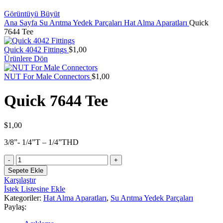
Görüntüyü Büyüt
Ana Sayfa
Su Arıtma Yedek Parçaları
Hat Alma Aparatları
Quick
7644 Tee
Quick 4042 Fittings
$
1,00
Ürünlere Dön
NUT For Male Connectors
$
1,00
Quick 7644 Tee
$
1,00
3/8”- 1/4”T – 1/4”THD
Quick
7644
Sepete Ekle
Tee
Karşılaştır
adet
İstek Listesine Ekle
Kategoriler:
Hat Alma Aparatları
,
Su Arıtma Yedek Parçaları
Paylaş: