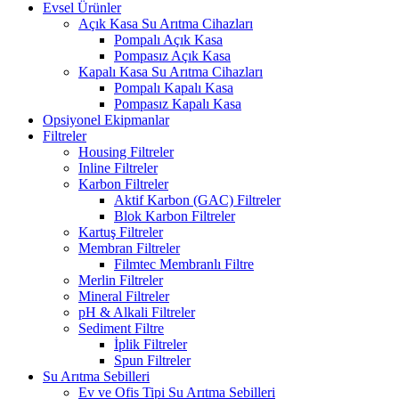
Evsel Ürünler
Açık Kasa Su Arıtma Cihazları
Pompalı Açık Kasa
Pompasız Açık Kasa
Kapalı Kasa Su Arıtma Cihazları
Pompalı Kapalı Kasa
Pompasız Kapalı Kasa
Opsiyonel Ekipmanlar
Filtreler
Housing Filtreler
Inline Filtreler
Karbon Filtreler
Aktif Karbon (GAC) Filtreler
Blok Karbon Filtreler
Kartuş Filtreler
Membran Filtreler
Filmtec Membranlı Filtre
Merlin Filtreler
Mineral Filtreler
pH & Alkali Filtreler
Sediment Filtre
İplik Filtreler
Spun Filtreler
Su Arıtma Sebilleri
Ev ve Ofis Tipi Su Arıtma Sebilleri